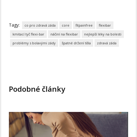
Tagy:
co pro zdravá záda
core
fitpainfree
flexibar
kmitací tyč flexi-bar
náčiní na flexibar
nejlepší léky na bolesti
problémy s bolavými zády
špatné držení těla
zdravá záda
Podobné články