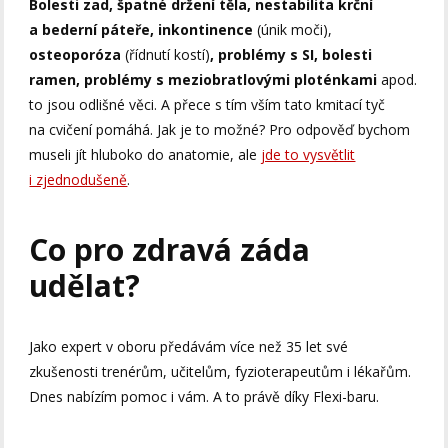
Bolesti zad, špatné držení těla, nestabilita krční
a bederní páteře, inkontinence
(únik moči),
osteoporóza
(řídnutí kostí)
, problémy s SI, bolesti
ramen, problémy s meziobratlovými ploténkami
apod.
to jsou odlišné věci. A přece s tím vším tato kmitací tyč
na cvičení pomáhá. Jak je to možné? Pro odpověď bychom
museli jít hluboko do anatomie, ale
jde to vysvětlit
i zjednodušeně
.
Co pro zdravá záda
udělat?
Jako expert v oboru předávám více než 35 let své
zkušenosti trenérům, učitelům, fyzioterapeutům i lékařům.
Dnes nabízím pomoc i vám. A to právě díky Flexi-baru.