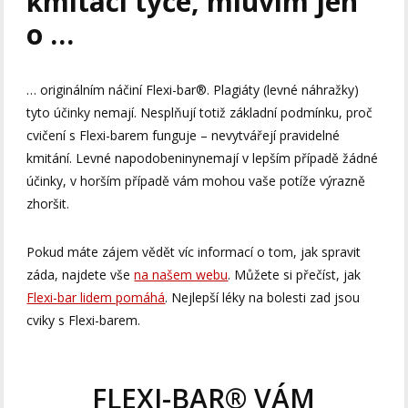
kmitací tyče, mluvím jen
o …
… originálním náčiní Flexi-bar®. Plagiáty (levné náhražky)
tyto účinky nemají. Nesplňují totiž základní podmínku, proč
cvičení s Flexi-barem funguje – nevytvářejí pravidelné
kmitání. Levné napodobeninynemají v lepším případě žádné
účinky, v horším případě vám mohou vaše potíže výrazně
zhoršit.
Pokud máte zájem vědět víc informací o tom, jak spravit
záda, najdete vše
na našem webu
. Můžete si přečíst, jak
Flexi-bar lidem pomáhá
. Nejlepší léky na bolesti zad jsou
cviky s Flexi-barem.
FLEXI-BAR® VÁM