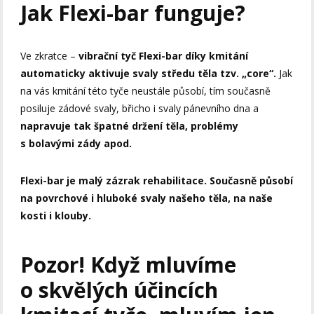
Jak Flexi-bar funguje?
Ve zkratce –
vibrační tyč Flexi-bar díky kmitání
automaticky aktivuje svaly středu těla tzv. „core“.
Jak
na vás kmitání této tyče neustále působí, tím současně
posiluje zádové svaly, břicho i svaly pánevního dna a
napravuje tak špatné držení těla, problémy
s bolavými zády apod.
Flexi-bar je malý zázrak rehabilitace. Současně působí
na povrchové i hluboké svaly našeho těla, na naše
kosti i klouby.
Pozor! Když mluvíme
o skvělých účincích