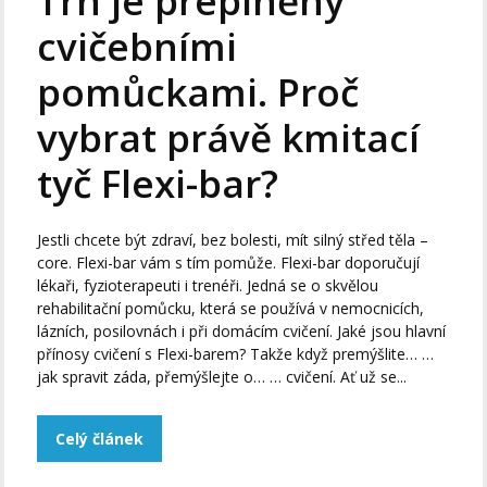
Trh je přeplněný
cvičebními
pomůckami. Proč
vybrat právě kmitací
tyč Flexi-bar?
Jestli chcete být zdraví, bez bolesti, mít silný střed těla –
core. Flexi-bar vám s tím pomůže. Flexi-bar doporučují
lékaři, fyzioterapeuti i trenéři. Jedná se o skvělou
rehabilitační pomůcku, která se používá v nemocnicích,
lázních, posilovnách i při domácím cvičení. Jaké jsou hlavní
přínosy cvičení s Flexi-barem? Takže když premýšlite… …
jak spravit záda, přemýšlejte o… … cvičení. Ať už se...
Celý článek