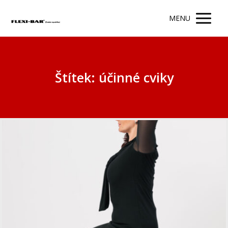
MENU
Štítek: účinné cviky