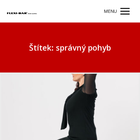
MENU
Štítek: správný pohyb