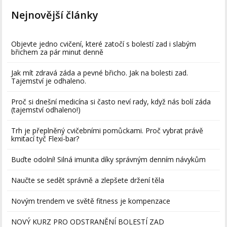
Nejnovější články
Objevte jedno cvičení, které zatočí s bolestí zad i slabým
břichem za pár minut denně
Jak mít zdravá záda a pevné břicho. Jak na bolesti zad.
Tajemství je odhaleno.
Proč si dnešní medicína si často neví rady, když nás bolí záda
(tajemství odhaleno!)
Trh je přeplněný cvičebními pomůckami. Proč vybrat právě
kmitací tyč Flexi-bar?
Buďte odolní! Silná imunita díky správným denním návykům
Naučte se sedět správně a zlepšete držení těla
Novým trendem ve světě fitness je kompenzace
NOVÝ KURZ PRO ODSTRANĚNÍ BOLESTÍ ZAD