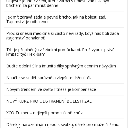
Objevte jedno cvičení, které zatočí s bolestí zad i slabým
břichem za pár minut denně
Jak mít zdravá záda a pevné břicho. Jak na bolesti zad.
Tajemství je odhaleno.
Proč si dnešní medicína si často neví rady, když nás bolí záda
(tajemství odhaleno!)
Trh je přeplněný cvičebními pomůckami. Proč vybrat právě
kmitací tyč Flexi-bar?
Buďte odolní! Silná imunita díky správným denním návykům
Naučte se sedět správně a zlepšete držení těla
Novým trendem ve světě fitness je kompenzace
NOVÝ KURZ PRO ODSTRANĚNÍ BOLESTÍ ZAD
XCO Trainer – nejlepší pomocník při chůzi
Dárek k narozeninám nebo k svátku, dárek pro muže či ženu.