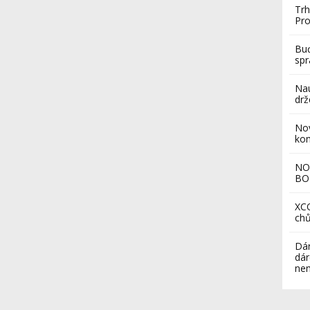
Trh
Pro
Buď
sp
Nau
drž
Nov
ko
NO
BO
XCO
chů
Dár
dár
nem