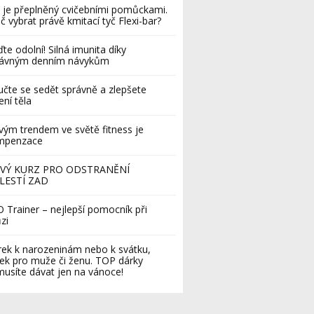
 je přeplněný cvičebními pomůckami.
č vybrat právě kmitací tyč Flexi-bar?
te odolní! Silná imunita díky
rávným denním návykům
čte se sedět správně a zlepšete
ení těla
ým trendem ve světě fitness je
mpenzace
VÝ KURZ PRO ODSTRANĚNÍ
LESTÍ ZAD
 Trainer – nejlepší pomocník při
zi
ek k narozeninám nebo k svátku,
ek pro muže či ženu. TOP dárky
usíte dávat jen na vánoce!