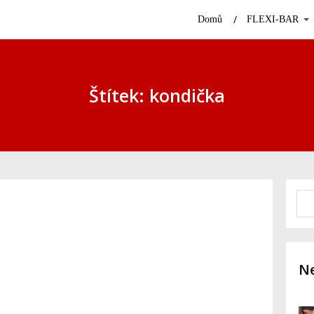
Domů
FLEXI-BAR
Štítek: kondička
Ne