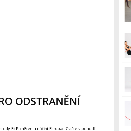
PRO ODSTRANĚNÍ
ody FitPainFree a náčiní Flexibar. Cvičte v pohodlí