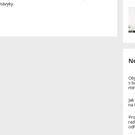
návyky.
Ne
Obj
s b
mi
Jak
na 
Pro
rad
odh