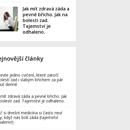
Jak mít zdravá záda a
pevné břicho. Jak na
bolesti zad.
Tajemství je
odhaleno.
jnovější články
evte jedno cvičení, které zatočí
olestí zad i slabým břichem za pár
nut denně
 mít zdravá záda a pevné břicho. Jak
bolesti zad. Tajemství je odhaleno.
č si dnešní medicína si často neví
y, když nás bolí záda (tajemství
aleno!)