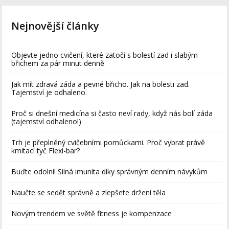
Nejnovější články
Objevte jedno cvičení, které zatočí s bolestí zad i slabým
břichem za pár minut denně
Jak mít zdravá záda a pevné břicho. Jak na bolesti zad.
Tajemství je odhaleno.
Proč si dnešní medicína si často neví rady, když nás bolí záda
(tajemství odhaleno!)
Trh je přeplněný cvičebními pomůckami. Proč vybrat právě
kmitací tyč Flexi-bar?
Buďte odolní! Silná imunita díky správným denním návykům
Naučte se sedět správně a zlepšete držení těla
Novým trendem ve světě fitness je kompenzace