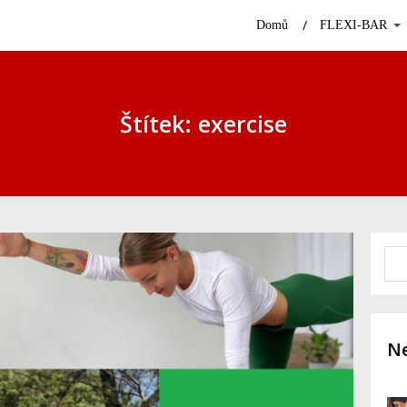
Domů
FLEXI-BAR
Štítek: exercise
Ne