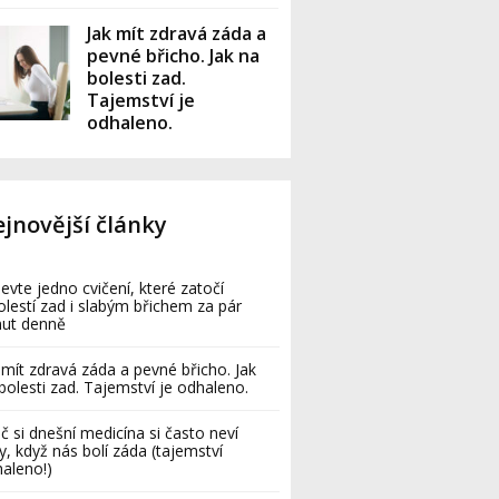
Jak mít zdravá záda a
pevné břicho. Jak na
bolesti zad.
Tajemství je
odhaleno.
jnovější články
evte jedno cvičení, které zatočí
olestí zad i slabým břichem za pár
nut denně
 mít zdravá záda a pevné břicho. Jak
bolesti zad. Tajemství je odhaleno.
č si dnešní medicína si často neví
y, když nás bolí záda (tajemství
aleno!)