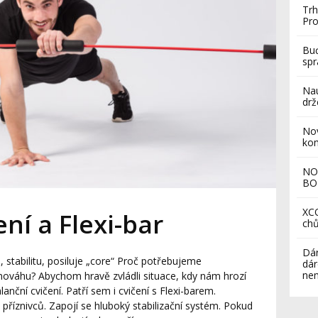
Trh
Pro
Buď
sp
Nau
drž
Nov
ko
NO
BO
XCO
ní a Flexi-bar
chů
Dár
, stabilitu, posiluje „core“ Proč potřebujeme
dár
nem
nováhu? Abychom hravě zvládli situace, kdy nám hrozí
nční cvičení. Patří sem i cvičení s Flexi-barem.
ce příznivců. Zapojí se hluboký stabilizační systém. Pokud