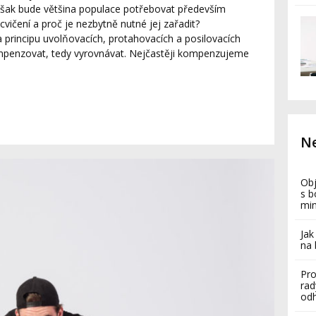
r však bude většina populace potřebovat především
ičení a proč je nezbytně nutné jej zařadit?
 principu uvolňovacích, protahovacích a posilovacích
ompenzovat, tedy vyrovnávat. Nejčastěji kompenzujeme
Ne
Obj
s b
mi
Jak
na 
Pro
rad
odh