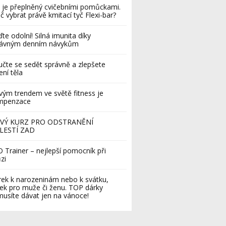
 je přeplněný cvičebními pomůckami.
č vybrat právě kmitací tyč Flexi-bar?
te odolní! Silná imunita díky
rávným denním návykům
čte se sedět správně a zlepšete
ení těla
ým trendem ve světě fitness je
mpenzace
VÝ KURZ PRO ODSTRANĚNÍ
LESTÍ ZAD
 Trainer – nejlepší pomocník při
zi
ek k narozeninám nebo k svátku,
ek pro muže či ženu. TOP dárky
usíte dávat jen na vánoce!