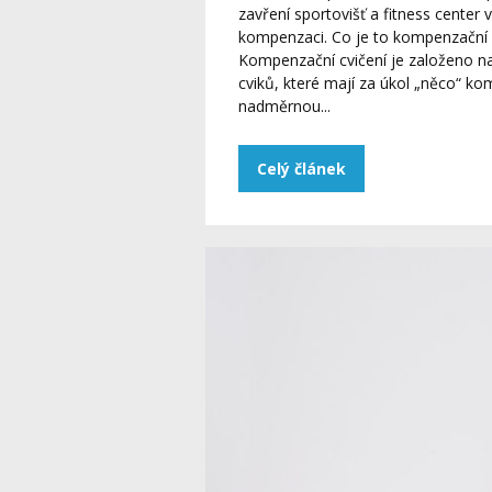
zavření sportovišť a fitness cente
kompenzaci. Co je to kompenzační cv
Kompenzační cvičení je založeno na
cviků, které mají za úkol „něco“ k
nadměrnou...
Celý článek