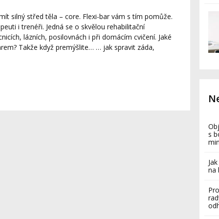
, mít silný střed těla – core. Flexi-bar vám s tím pomůže.
peuti i trenéři. Jedná se o skvělou rehabilitační
cích, lázních, posilovnách i při domácím cvičení. Jaké
-barem? Takže když premýšlite… … jak spravit záda,
Ne
Obj
s b
mi
Jak
na 
Pro
rad
odh