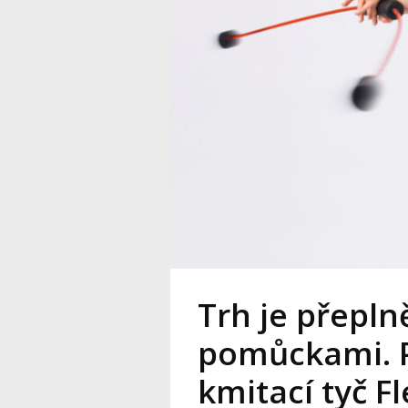
Trh je přepln
pomůckami. P
kmitací tyč Fl