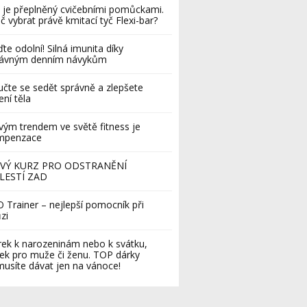
 je přeplněný cvičebními pomůckami.
č vybrat právě kmitací tyč Flexi-bar?
te odolní! Silná imunita díky
rávným denním návykům
čte se sedět správně a zlepšete
ení těla
ým trendem ve světě fitness je
mpenzace
VÝ KURZ PRO ODSTRANĚNÍ
LESTÍ ZAD
 Trainer – nejlepší pomocník při
zi
ek k narozeninám nebo k svátku,
ek pro muže či ženu. TOP dárky
usíte dávat jen na vánoce!