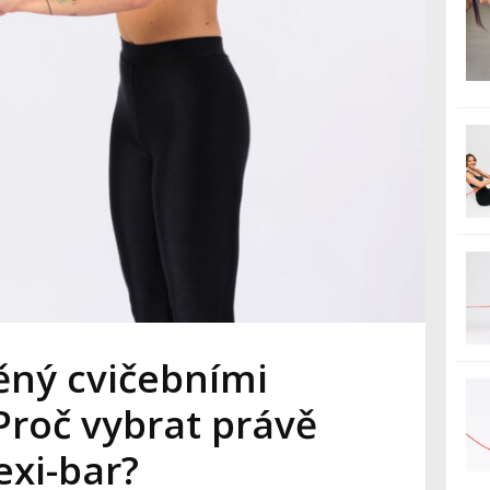
ěný cvičebními
roč vybrat právě
exi-bar?