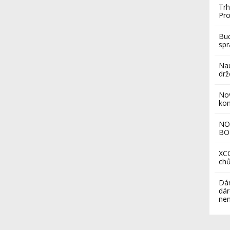
Trh
Pro
Buď
sp
Nau
drž
Nov
ko
NO
BO
XCO
chů
Dár
dár
nem