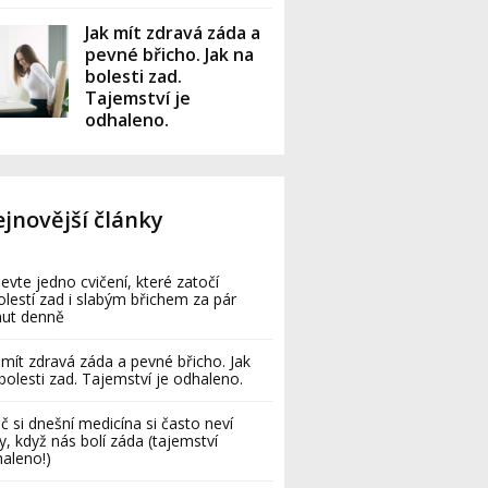
Jak mít zdravá záda a
pevné břicho. Jak na
bolesti zad.
Tajemství je
odhaleno.
jnovější články
evte jedno cvičení, které zatočí
olestí zad i slabým břichem za pár
nut denně
 mít zdravá záda a pevné břicho. Jak
bolesti zad. Tajemství je odhaleno.
č si dnešní medicína si často neví
y, když nás bolí záda (tajemství
aleno!)