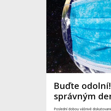
Buďte odolní!
správným de
Poslední dobou vášnivě diskutované t