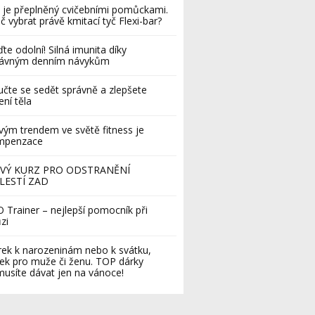
 je přeplněný cvičebními pomůckami.
č vybrat právě kmitací tyč Flexi-bar?
te odolní! Silná imunita díky
rávným denním návykům
čte se sedět správně a zlepšete
ení těla
ým trendem ve světě fitness je
mpenzace
VÝ KURZ PRO ODSTRANĚNÍ
LESTÍ ZAD
 Trainer – nejlepší pomocník při
zi
ek k narozeninám nebo k svátku,
ek pro muže či ženu. TOP dárky
usíte dávat jen na vánoce!