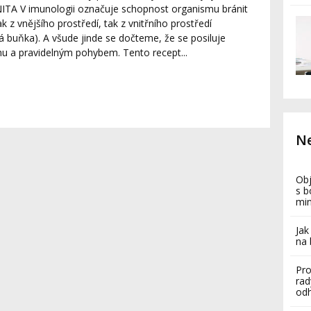
NITA V imunologii označuje schopnost organismu bránit
 z vnějšího prostředí, tak z vnitřního prostředí
á buňka). A všude jinde se dočteme, že se posiluje
u a pravidelným pohybem. Tento recept...
Ne
Obj
s b
mi
Jak
na 
Pro
rad
odh