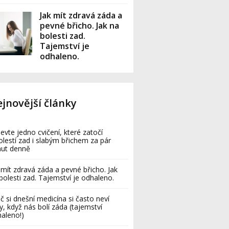
Jak mít zdravá záda a
pevné břicho. Jak na
bolesti zad.
Tajemství je
odhaleno.
jnovější články
evte jedno cvičení, které zatočí
olestí zad i slabým břichem za pár
nut denně
 mít zdravá záda a pevné břicho. Jak
bolesti zad. Tajemství je odhaleno.
č si dnešní medicína si často neví
y, když nás bolí záda (tajemství
aleno!)