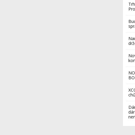
Trh
Pro
Buď
sp
Nau
drž
Nov
ko
NO
BO
XCO
chů
Dár
dár
nem