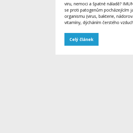
viru, nemoci a špatné náladě? IMU
se proti patogenům pocházejícím jak
organismu (virus, bakterie, nádorov
vitamíny, dýcháním čerstého vzduch
Celý článek