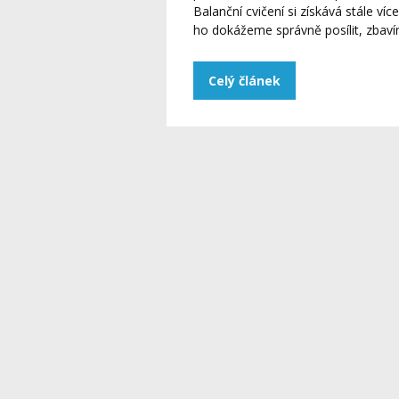
Balanční cvičení si získává stále ví
ho dokážeme správně posílit, zbavím
Celý článek