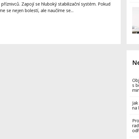
ce příznivců. Zapojí se hluboký stabilizační systém. Pokud
e se nejen bolestí, ale naučíme se...
Ne
Obj
s b
mi
Jak
na 
Pro
rad
odh