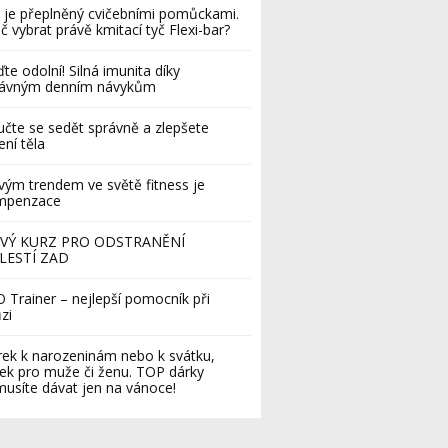
 je přeplněný cvičebními pomůckami.
č vybrat právě kmitací tyč Flexi-bar?
te odolní! Silná imunita díky
rávným denním návykům
čte se sedět správně a zlepšete
ení těla
ým trendem ve světě fitness je
mpenzace
VÝ KURZ PRO ODSTRANĚNÍ
LESTÍ ZAD
 Trainer – nejlepší pomocník při
zi
ek k narozeninám nebo k svátku,
ek pro muže či ženu. TOP dárky
usíte dávat jen na vánoce!