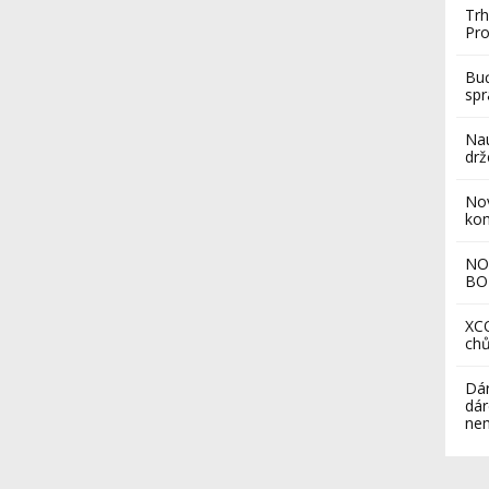
Trh
Pro
Buď
sp
Nau
drž
Nov
ko
NO
BO
XCO
chů
Dár
dár
nem