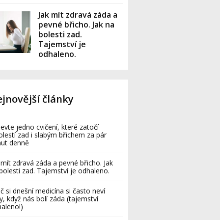
Jak mít zdravá záda a
pevné břicho. Jak na
bolesti zad.
Tajemství je
odhaleno.
jnovější články
evte jedno cvičení, které zatočí
olestí zad i slabým břichem za pár
nut denně
 mít zdravá záda a pevné břicho. Jak
bolesti zad. Tajemství je odhaleno.
č si dnešní medicína si často neví
y, když nás bolí záda (tajemství
aleno!)