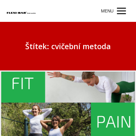
MENU
Štítek: cvičební metoda