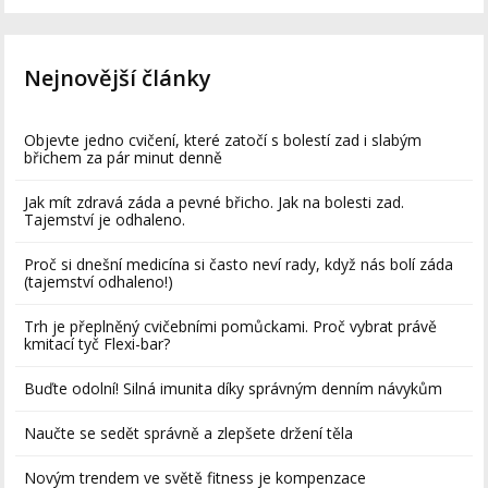
Nejnovější články
Objevte jedno cvičení, které zatočí s bolestí zad i slabým
břichem za pár minut denně
Jak mít zdravá záda a pevné břicho. Jak na bolesti zad.
Tajemství je odhaleno.
Proč si dnešní medicína si často neví rady, když nás bolí záda
(tajemství odhaleno!)
Trh je přeplněný cvičebními pomůckami. Proč vybrat právě
kmitací tyč Flexi-bar?
Buďte odolní! Silná imunita díky správným denním návykům
Naučte se sedět správně a zlepšete držení těla
Novým trendem ve světě fitness je kompenzace