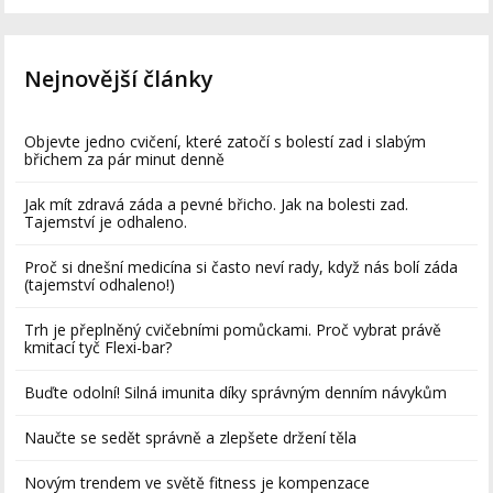
Nejnovější články
Objevte jedno cvičení, které zatočí s bolestí zad i slabým
břichem za pár minut denně
Jak mít zdravá záda a pevné břicho. Jak na bolesti zad.
Tajemství je odhaleno.
Proč si dnešní medicína si často neví rady, když nás bolí záda
(tajemství odhaleno!)
Trh je přeplněný cvičebními pomůckami. Proč vybrat právě
kmitací tyč Flexi-bar?
Buďte odolní! Silná imunita díky správným denním návykům
Naučte se sedět správně a zlepšete držení těla
Novým trendem ve světě fitness je kompenzace