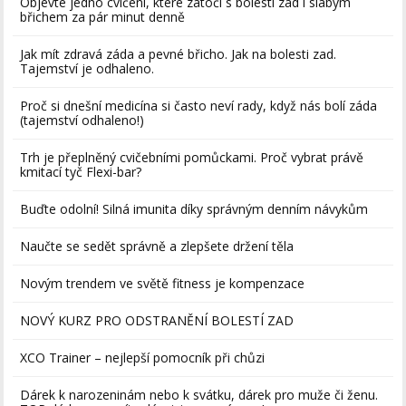
Objevte jedno cvičení, které zatočí s bolestí zad i slabým
břichem za pár minut denně
Jak mít zdravá záda a pevné břicho. Jak na bolesti zad.
Tajemství je odhaleno.
Proč si dnešní medicína si často neví rady, když nás bolí záda
(tajemství odhaleno!)
Trh je přeplněný cvičebními pomůckami. Proč vybrat právě
kmitací tyč Flexi-bar?
Buďte odolní! Silná imunita díky správným denním návykům
Naučte se sedět správně a zlepšete držení těla
Novým trendem ve světě fitness je kompenzace
NOVÝ KURZ PRO ODSTRANĚNÍ BOLESTÍ ZAD
XCO Trainer – nejlepší pomocník při chůzi
Dárek k narozeninám nebo k svátku, dárek pro muže či ženu.