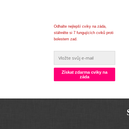
Odhalte nejlepší cviky na záda,
stáhněte si 7 fungujících cviků proti
bolestem zad.
Získat zdarma cviky na
záda