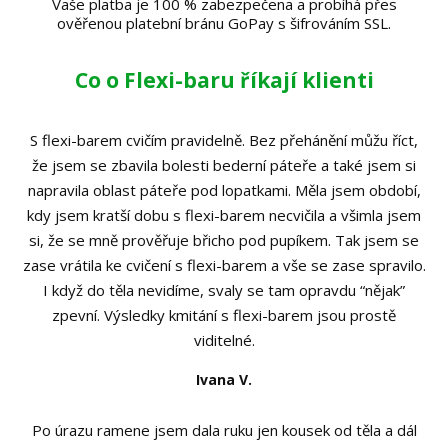
Vaše platba je 100 % zabezpečena a probíhá přes
ověřenou platební bránu GoPay s šifrováním SSL.
Co o Flexi-baru říkají klienti
S flexi-barem cvičím pravidelně. Bez přehánění můžu říct,
že jsem se zbavila bolesti bederní páteře a také jsem si
napravila oblast páteře pod lopatkami. Měla jsem období,
kdy jsem kratší dobu s flexi-barem necvičila a všimla jsem
si, že se mně prověřuje břicho pod pupíkem. Tak jsem se
zase vrátila ke cvičení s flexi-barem a vše se zase spravilo.
I když do těla nevidíme, svaly se tam opravdu “nějak”
zpevní. Výsledky kmitání s flexi-barem jsou prostě
viditelné.
Ivana V.
Po úrazu ramene jsem dala ruku jen kousek od těla a dál