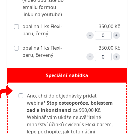
(video obdržíte do
emailu formou
linku na youtube)
obal na 1 ks Flexi-
350,00 Kč
baru, černý
obal na 1 ks Flexi-
350,00 Kč
baru, červený
Speciální nabídka
Ano, chci do objednávky přidat
webinář
Stop osteoporóze, bolestem
zad a inkontinenci
za 990,00 Kč.
Webinář vám ukáže neuvěřitelné
množství účinků cvičení s Flexi-barem,
lépe pochopíte, jak toto náčiní