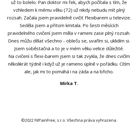
už to bolelo. Pan doktor mi řek, abych počítala s tím, že
vzhledem k mému věku (72) už nikdy nebudu mít plný
rozsah. Začala jsem pravidelně cvičit Flexibarem u televize.
Seděla jsem a přitom kmitala. Po šesti měsících
pravidelného cvičení jsem měla v rameni zase plný rozsah.
Dnes můžu dělat všechno - obleču se, uvařím si, uklidím si.
Jsem soběstačná a to je v mém věku velice důležité.
Na cvičení s flexi-barem jsem si tak zvykla, že dnes cvičím
několikrát týdně i když už je rameno úplně v pořádku. Cítím
ale, jak mi to pomáhá i na záda a na břicho.
Mirka T.
©2022 FitPainFree, s.r.o. Všechna práva vyhrazena.